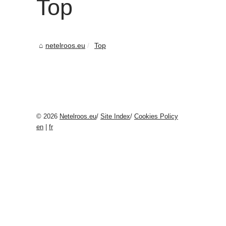
Top
netelroos.eu
Top
© 2026
Netelroos.eu
/
Site Index
/
Cookies Policy
en
|
fr